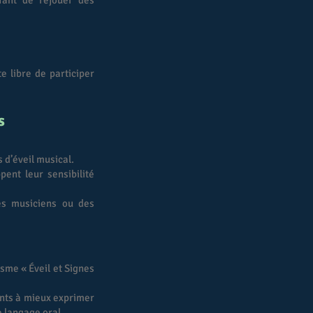
nfant de rejouer des
e libre de participer
s
 d’éveil musical.
ent leur sensibilité
es musiciens ou des
sme « Éveil et Signes
ants à mieux exprimer
e langage oral.