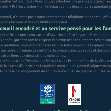
confier votre enfant ? Vous pouvez effectuer une pré-inscription dire
’onglet « Pré-inscription », en téléchargeant le dossier correspondant p
sionnel, n’hésitez pas à nous contacter par téléphone ou par mail afin
r vos besoins et les possibilités d’accueil.
ccueil encadré et un service pensé pour les fam
bénéficie d’une autorisation d’ouverture délivrée par le Président du
Vendée, garantissant le respect des exigences réglementaires en vig
tre quotidien, nous proposons un service tout compris : les équipes pr
aux soins d’hygiène des enfants, la préparation des repas et des goûte
tives liées aux déclarations mensuelles.
o-crèches « Les Trésors de la Vie » et « Les Premiers Pas de la Vie » 
 de la Caisse d’Allocations Familiales ainsi que du Conseil Département
ls dans le développement de solutions d’accueil de qualité pour les je