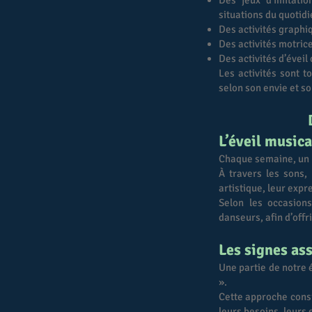
Des jeux d’imitati
situations du quotid
Des activités graphi
Des activités motric
Des activités d’éveil
Les activités sont t
selon son envie et s
L’éveil musica
Chaque semaine, un m
À travers les sons,
artistique, leur expr
Selon les occasion
danseurs, afin d’off
Les signes ass
Une partie de notre 
».
Cette approche consi
leurs besoins, leurs