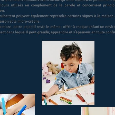
ujours utilisés en complément de la parole et concernent princi
en.
souhaitent peuvent également reprendre certains signes à la maison 
aison et la micro-crèche.
 actions, notre objectif reste le même : offrir à chaque enfant un env
lant dans lequel il peut grandir, apprendre et s’épanouir en toute confi