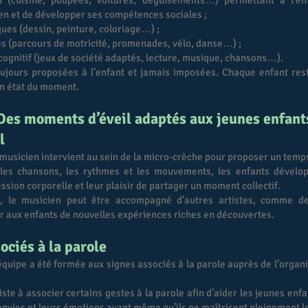
on (cuisine, poupées, voitures, déguisements…) permettant à l’e
ien et de développer ses compétences sociales ;
ques (dessin, peinture, coloriage…) ;
es (parcours de motricité, promenades, vélo, danse…) ;
 cognitif (jeux de société adaptés, lecture, musique, chansons…).
oujours proposées à l’enfant et jamais imposées. Chaque enfant rest
on état du moment.
Des moments d’éveil adaptés aux jeunes enfant
l
usicien intervient au sein de la micro-crèche pour proposer un temps
 les chansons, les rythmes et les mouvements, les enfants développ
ession corporelle et leur plaisir de partager un moment collectif.
s, le musicien peut être accompagné d’autres artistes, comme d
rir aux enfants de nouvelles expériences riches en découvertes.
ociés à la parole
équipe a été formée aux signes associés à la parole auprès de l’organi
ste à associer certains gestes à la parole afin d’aider les jeunes enf
 envies et leurs émotions avant même qu’ils ne maîtrisent pleinement l