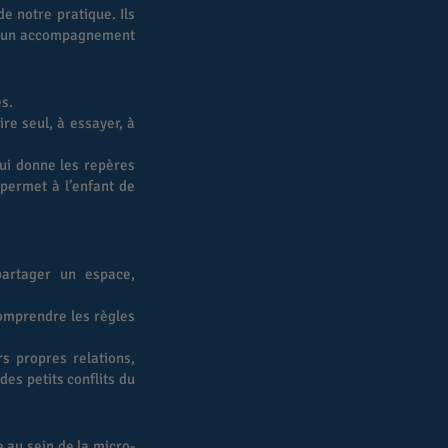
de notre pratique. Ils
er un accompagnement
s.
ire seul, à essayer, à
lui donne les repères
permet à l’enfant de
artager un espace,
comprendre les règles
rs propres relations,
es petits conflits du
 au sein de la micro-