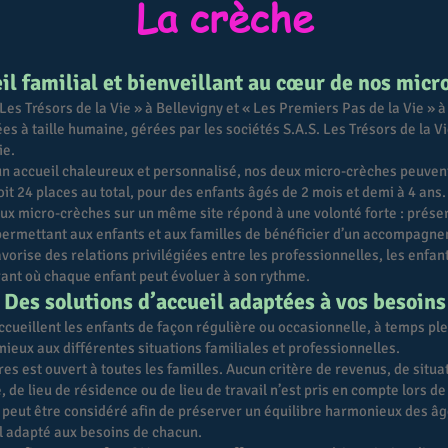
La crèche
il familial et bienveillant au cœur de nos micr
es Trésors de la Vie » à Bellevigny et « Les Premiers Pas de la Vie » 
es à taille humaine, gérées par les sociétés S.A.S. Les Trésors de la Vi
ie.
un accueil chaleureux et personnalisé, nos deux micro-crèches peuvent
oit 24 places au total, pour des enfants âgés de 2 mois et demi à 4 ans.
eux micro-crèches sur un même site répond à une volonté forte : préser
n permettant aux enfants et aux familles de bénéficier d’un accompagn
vorise des relations privilégiées entre les professionnelles, les enfant
ant où chaque enfant peut évoluer à son rythme.
Des solutions d’accueil adaptées à vos besoins
cueillent les enfants de façon régulière ou occasionnelle, à temps ple
ieux aux différentes situations familiales et professionnelles.
res est ouvert à toutes les familles. Aucun critère de revenus, de situa
, de lieu de résidence ou de lieu de travail n’est pris en compte lors de 
nt peut être considéré afin de préserver un équilibre harmonieux des â
il adapté aux besoins de chacun.