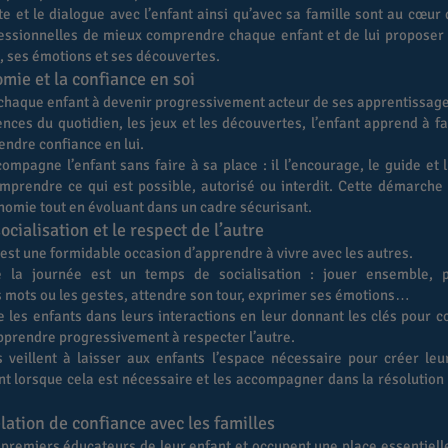
te et le dialogue avec l’enfant ainsi qu’avec sa famille sont au cœur 
essionnelles de mieux comprendre chaque enfant et de lui propos
, ses émotions et ses découvertes.
omie et la confiance en soi
haque enfant à devenir progressivement acteur de ses apprentissage
ences du quotidien, les jeux et les découvertes, l’enfant apprend à fa
endre confiance en lui.
ompagne l’enfant sans faire à sa place : il l’encourage, le guide et 
mprendre ce qui est possible, autorisé ou interdit. Cette démarche 
omie tout en évoluant dans un cadre sécurisant.
cialisation et le respect de l’autre
é est une formidable occasion d’apprendre à vivre avec les autres.
la journée est un temps de socialisation : jouer ensemble, p
 mots ou les gestes, attendre son tour, exprimer ses émotions…
 les enfants dans leurs interactions en leur donnant les clés pour 
 apprendre progressivement à respecter l’autre.
s veillent à laisser aux enfants l’espace nécessaire pour créer leu
t lorsque cela est nécessaire et les accompagner dans la résolution d
lation de confiance avec les familles
 premiers éducateurs de leur enfant et occupent une place essentielle