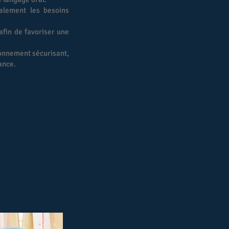
palement les besoins
afin de favoriser une
ironnement sécurisant,
ance.